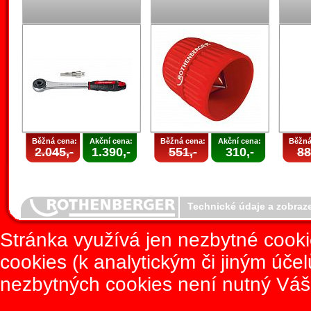
Běžná cena:
Akční cena:
Běžná cena:
Akční cena:
Běžná
2.045,-
1.390,-
551,-
310,-
88
Technické údaje a zobraz
Stránka využívá jen nezbytné cook
cookies (k analytickým či jiným úče
nezbytných cookies není nutný Váš