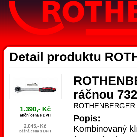
Akce 
Detail produktu RO
ROTHENBER
ráčnou 73
ROTHENBERGER 
1.390,- Kč
akční cena s DPH
Popis:
2.045,- Kč
Kombinovaný klíč
běžná cena s DPH