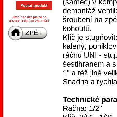
(samec) v kompl
Poptat produkt
demontáž ventil
šroubení na zpě
Akční nabídka platná do
odvolání nebo do vyprodání.
kohoutů.
Klíč je stupňovi
kalený, poniklo
ráčnu UNI - stup
šestihranem a s 
1" a též jiné vel
Snadná a rychlá
Technické par
Račna: 1/2"