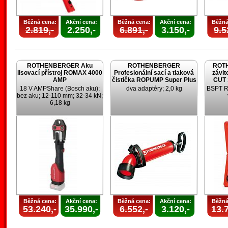
Běžná cena:
Akční cena:
Běžná cena:
Akční cena:
Běžná
2.819,-
2.250,-
6.891,-
3.150,-
9.5
ROTHENBERGER Aku
ROTHENBERGER
ROT
lisovací přístroj ROMAX 4000
Profesionální sací a tlaková
závi
AMP
čistička ROPUMP Super Plus
CUT 1
18 V AMPShare (Bosch aku);
dva adaptéry; 2,0 kg
BSPT R; 
bez aku; 12-110 mm; 32-34 kN;
6,18 kg
Běžná cena:
Akční cena:
Běžná cena:
Akční cena:
Běžná
53.240,-
35.990,-
6.552,-
3.120,-
13.7