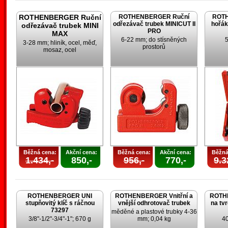
ROTHENBERGER Ruční
ROTHENBERGER Ruční
ROTH
odřezávač trubek MINICUT II
hořák
odřezávač trubek MINI
PRO
MAX
6-22 mm; do stísněných
5
3-28 mm; hliník, ocel, měď,
prostorů
mosaz, ocel
Běžná cena:
Akční cena:
Běžná cena:
Akční cena:
Běžná
1.434,-
850,-
956,-
770,-
9.3
ROTHENBERGER UNI
ROTHENBERGER Vnitřní a
ROTH
stupňovitý klíč s ráčnou
vnější odhrotovač trubek
na tv
73297
měděné a plastové trubky 4-36
3/8"-1/2"-3/4"-1"; 670 g
mm; 0,04 kg
4