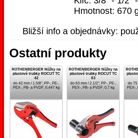
Klíč: 3/8" - 1/2" 
Hmotnost: 670 
Bližší info a objednávky: použ
Ostatní produkty
ROTHENBERGER Nůžky na
ROTHENBERGER Nůžky na
ROTHE
plastové trubky ROCUT TC
plastové trubky ROCUT TC
plast
42
63
do 42 mm / 1.5/8"; PP-, PE-,
do 63 mm / 2.1/2"; PP-, PE-,
do 75 
PEX-, PB- a PVDF; 0,447 kg
PEX-, PB- a PVDF; 0,7 kg
PEX-, 